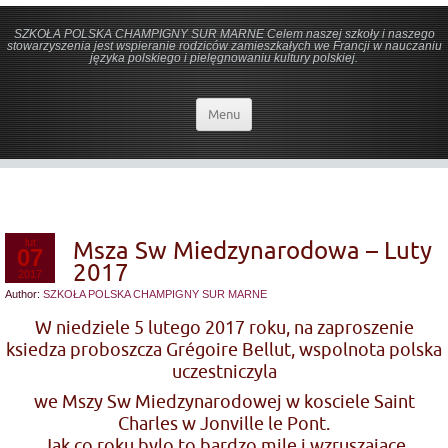
SZKOŁA POLSKA CHAMPIGNY SUR MARNE Celem naszej szkoły i naszego
stowarzyszenia jest wspieranie rodziców zamieszkałych we Francji w nauczaniu
języka polskiego i pielęgnowaniu kultury polskiej.
Menu
lut
Msza Sw Miedzynarodowa – Luty
07
2017
2017
Author:
SZKOŁA POLSKA CHAMPIGNY SUR MARNE
W niedziele 5 lutego 2017 roku, na zaproszenie
ksiedza proboszcza Grégoire Bellut, wspolnota polska
uczestniczyla
we Mszy Sw Miedzynarodowej w kosciele Saint
Charles w Jonville le Pont.
Jak co roku bylo to bardzo mile i wzruszajace