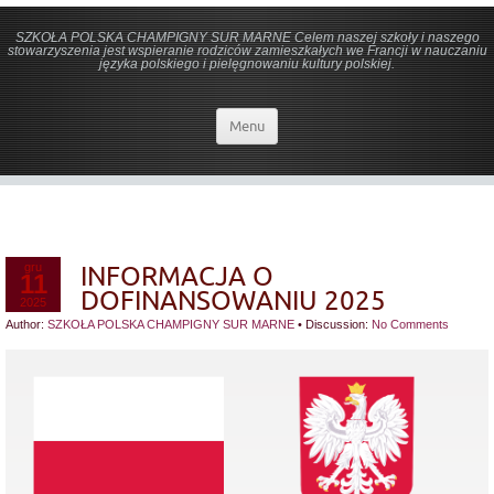
SZKOŁA POLSKA CHAMPIGNY SUR MARNE Celem naszej szkoły i naszego
stowarzyszenia jest wspieranie rodziców zamieszkałych we Francji w nauczaniu
języka polskiego i pielęgnowaniu kultury polskiej.
Menu
gru
INFORMACJA O
11
DOFINANSOWANIU 2025
2025
Author:
SZKOŁA POLSKA CHAMPIGNY SUR MARNE
•
Discussion:
No Comments